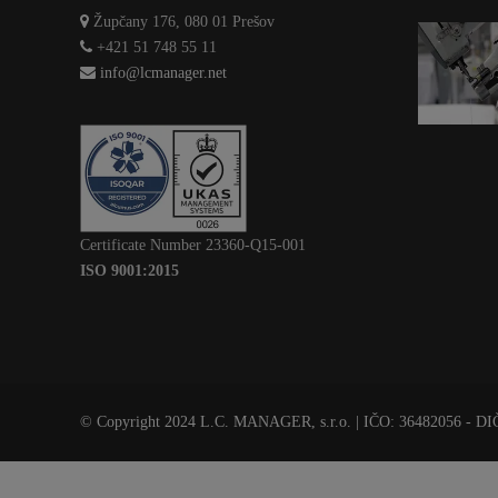
Župčany 176, 080 01 Prešov
+421 51 748 55 11
info@lcmanager.net
Certificate Number 23360-Q15-001
ISO 9001:2015
© Copyright 2024 L.C. MANAGER, s.r.o. | IČO: 36482056 - D