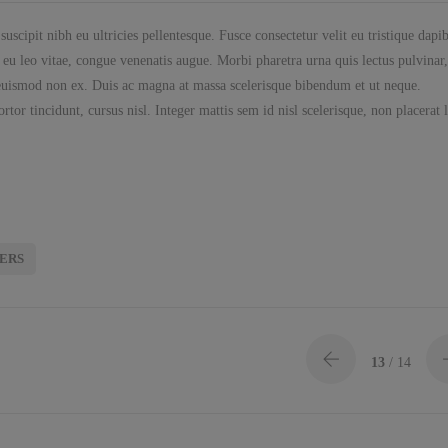
ipit nibh eu ultricies pellentesque. Fusce consectetur velit eu tristique dapib
s eu leo vitae, congue venenatis augue. Morbi pharetra urna quis lectus pulvinar
t, euismod non ex. Duis ac magna at massa scelerisque bibendum et ut neque.
ortor tincidunt, cursus nisl. Integer mattis sem id nisl scelerisque, non placerat 
ERS
13
/ 14