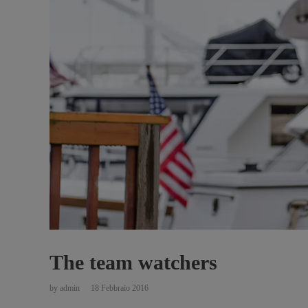
The team watchers
by
admin
18 Febbraio 2016