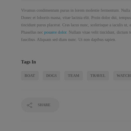
Vivamus condimentum purus in lorem molestie fermentum. Nulla susc
Donec et lobortis massa, vitae lacinia elit. Proin dolor dui, tempu
tincidunt purus placerat. Cras lacus nunc, scelerisque a iaculis u
Phasellus nec
posuere dolor
. Nullam vitae velit tincidunt, dictum t
faucibus. Aliquam sed diam nunc. Ut non dapibus sapien.
Tags In
BOAT
DOGS
TEAM
TRAVEL
WATCH
SHARE