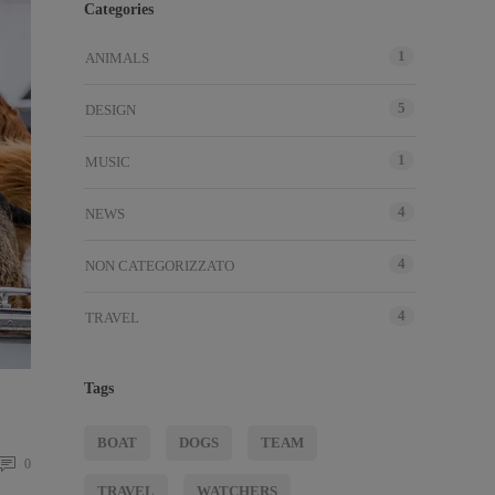
Categories
1
ANIMALS
5
DESIGN
1
MUSIC
4
NEWS
4
NON CATEGORIZZATO
4
TRAVEL
Tags
BOAT
DOGS
TEAM
0
TRAVEL
WATCHERS