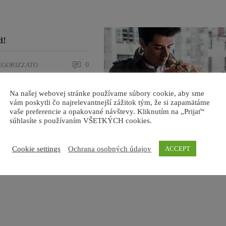
d!
EGORIZZATO
0
Na našej webovej stránke používame súbory cookie, aby sme
vám poskytli čo najrelevantnejší zážitok tým, že si zapamätáme
vaše preferencie a opakované návštevy. Kliknutím na „Prijať“
súhlasíte s používaním VŠETKÝCH cookies.
The smell of roses
Cookie settings
Ochrana osobných údajov
ACCEPT
NEWS
,
TRAVEL