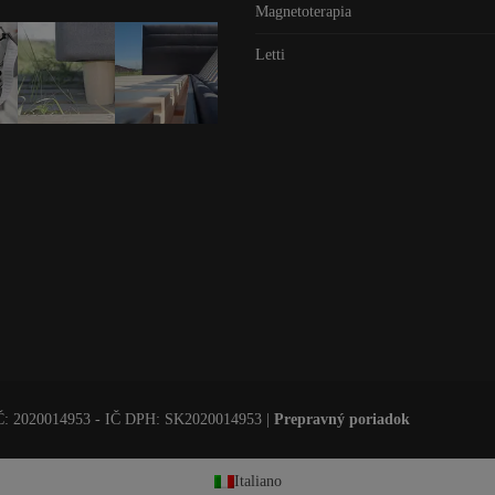
Magnetoterapia
Letti
IČ: 2020014953 - IČ DPH: SK2020014953
|
Prepravný poriadok
Italiano